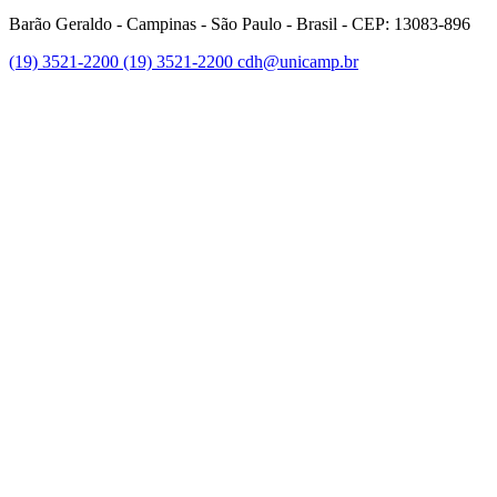
Barão Geraldo - Campinas - São Paulo - Brasil - CEP: 13083-896
(19) 3521-2200
(19) 3521-2200
cdh@unicamp.br
Link para o Twitter
Link para o Instagram
Link para o Youtube